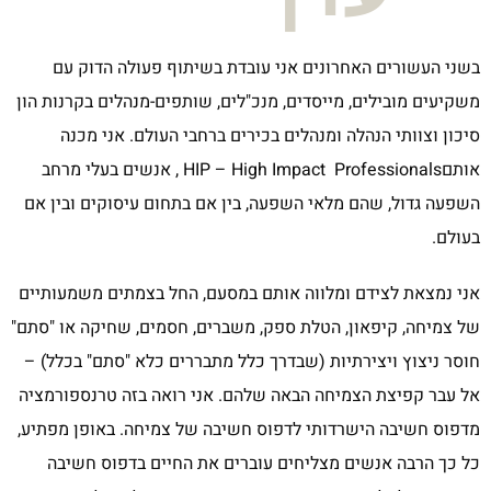
בשני העשורים האחרונים אני עובדת בשיתוף פעולה הדוק עם
משקיעים מובילים, מייסדים, מנכ"לים, שותפים-מנהלים בקרנות הון
סיכון וצוותי הנהלה ומנהלים בכירים ברחבי העולם. אני מכנה
אותם
HIP – High Impact Professionals
, אנשים בעלי מרחב
השפעה גדול, שהם מלאי השפעה, בין אם בתחום עיסוקים ובין אם
בעולם
.
אני נמצאת לצידם ומלווה אותם במסעם, החל בצמתים משמעותיים
של צמיחה, קיפאון, הטלת ספק, משברים, חסמים, שחיקה או "סתם"
חוסר ניצוץ ויצירתיות (שבדרך כלל מתבררים כלא "סתם" בכלל) –
אל עבר קפיצת הצמיחה הבאה שלהם. אני רואה בזה טרנספורמציה
מדפוס חשיבה הישרדותי לדפוס חשיבה של צמיחה. באופן מפתיע,
כל כך הרבה אנשים מצליחים עוברים את החיים בדפוס חשיבה