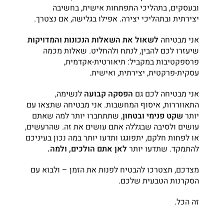
ובעסקים, בתהליכי התפתחות אישית, בחשיבה
יצירתית ובתהליכי יצירה. אפילו בגלישה, אם נצטרך.
אני מבטיחה
לשאול את השאלות הנכונות והמדויקות
שיעזרו לכם להבין, לנתח ולהחליט. שאלות מכמה
פרספקטיבות במקביל: תיאורטית-אקדמית,
עסקית-פרקטית, יצירתית, ואישית.
אני מבטיחה לכם גם
הפסקה קבועה
לנשימה,
התאווררות, איסוף המחשבות. אני מבטיחה שתצאו עם
יותר
שקט פנימי ובטחון
, שתתחברו יותר למה שאתם
עושים ולסיבה שבגללה אתם עושים את זה. שהרעשים,
או לפחות חלקם, יתפוגגו ותדעו יותר במה נכון בעיניכם
להתמקד. שתדעו יותר
לאן אתם הולכים, ולמה.
מצדכם, תצטרכו להבטיח לפנות את הזמן – ולבוא עם
הסקרנות הטבעית שלכם.
זה הכל.